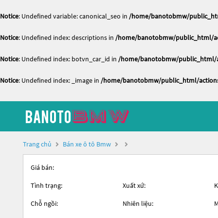
Notice
: Undefined variable: canonical_seo in
/home/banotobmw/public_htm
Notice
: Undefined index: descriptions in
/home/banotobmw/public_html/act
Notice
: Undefined index: botvn_car_id in
/home/banotobmw/public_html/ac
Notice
: Undefined index: _image in
/home/banotobmw/public_html/actions
Trang chủ
Bán xe ô tô Bmw
Giá bán:
Tình trạng:
Xuất xứ:
K
Chỗ ngồi:
Nhiên liệu:
M