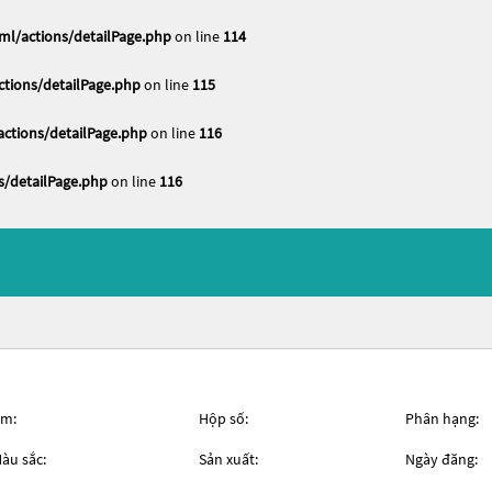
l/actions/detailPage.php
on line
114
ions/detailPage.php
on line
115
tions/detailPage.php
on line
116
/detailPage.php
on line
116
m:
Hộp số:
Phân hạng:
àu sắc:
Sản xuất:
Ngày đăng: